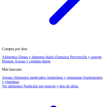
Compra por área
Alimentos
Dietas y alimento diario
Farmacia
Prevención y soporte
Higiene
Arenas y cuidado diario
Más buscado
Arenas
Alimentos medicados
Antipulgas y garrapatas
Suplementos
y vitaminas
Ver alimentos
Nutrición por especie y tipo de dieta.