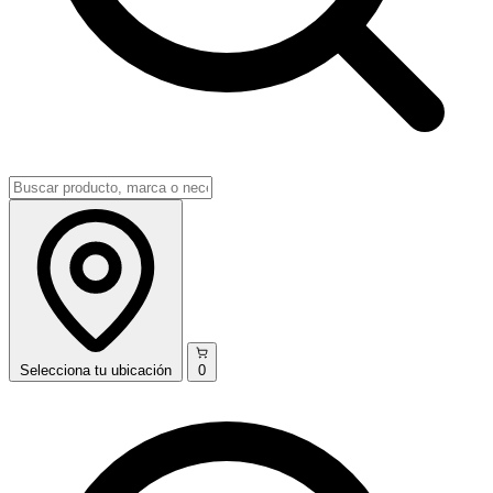
Selecciona
tu ubicación
0