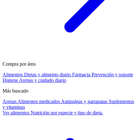
Compra por área
Alimentos
Dietas y alimento diario
Farmacia
Prevención y soporte
Higiene
Arenas y cuidado diario
Más buscado
Arenas
Alimentos medicados
Antipulgas y garrapatas
Suplementos
y vitaminas
Ver alimentos
Nutrición por especie y tipo de dieta.