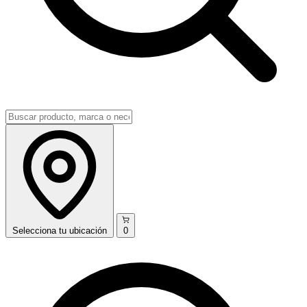
Selecciona
tu ubicación
0