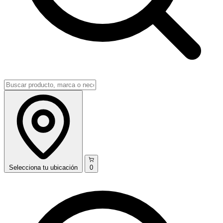
Selecciona
tu ubicación
0