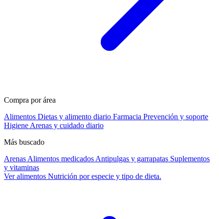
Compra por área
Alimentos
Dietas y alimento diario
Farmacia
Prevención y soporte
Higiene
Arenas y cuidado diario
Más buscado
Arenas
Alimentos medicados
Antipulgas y garrapatas
Suplementos
y vitaminas
Ver alimentos
Nutrición por especie y tipo de dieta.