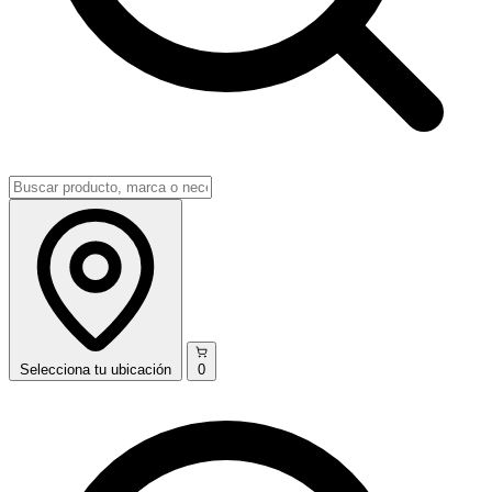
Selecciona
tu ubicación
0