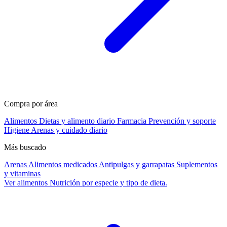
Compra por área
Alimentos
Dietas y alimento diario
Farmacia
Prevención y soporte
Higiene
Arenas y cuidado diario
Más buscado
Arenas
Alimentos medicados
Antipulgas y garrapatas
Suplementos
y vitaminas
Ver alimentos
Nutrición por especie y tipo de dieta.