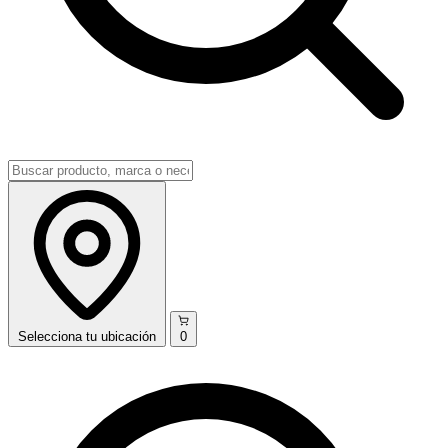
Selecciona
tu ubicación
0