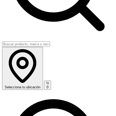
Selecciona
tu ubicación
0