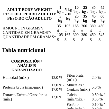
1
10
25
35
45
ADULT BODY WEIGHT/
5 kg
kg -
kg -
kg -
kg -
kg -
PESO DEL PERRO ADULTO/
- 10
5
25
35
45
60
PESO DO CÃO ADULTO
kg
kg
kg
kg
kg
kg
35
105
165
300
380
450
AMOUNT IN GRAMS*/
g -
g -
g -
g -
g -
g -
CANTIDAD EN GRAMOS*/
105
165
300
380
450
545
QUANTIDADE EM GRAMAS*
g
g
g
g
g
g
Tabla nutricional
COMPOSICIÓN /
ANÁLISIS
GARANTIZADO
Fibra bruta
Humedad (máx.)
12,0 %
2,0 %
(máx.)
12,0 % /
Minerales /
Proteína bruta (mín./máx.)
5,0 %
17,0 %
Cenizas (máx.)
Extracto Etéreo / Grasa bruta
Calcio
0,50 % /
13,0 %
(mín.)
(mín./máx.)
0,85 %
Fósforo
0,10 % /
(mín./máx.)
0,40 %