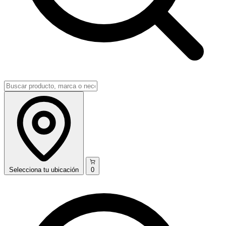
Selecciona
tu ubicación
0