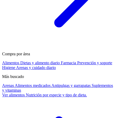
Compra por área
Alimentos
Dietas y alimento diario
Farmacia
Prevención y soporte
Higiene
Arenas y cuidado diario
Más buscado
Arenas
Alimentos medicados
Antipulgas y garrapatas
Suplementos
y vitaminas
Ver alimentos
Nutrición por especie y tipo de dieta.