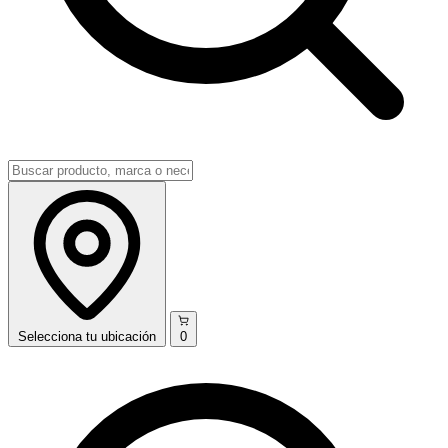
Selecciona
tu ubicación
0