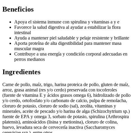
Beneficios
Apoya el sistema inmune con spirulina y vitaminas a y e
Favorece la salud digestiva al ayudar a estabilizar la flora
intestinal
Ayuda a mantener piel saludable y pelaje resistente y brillante
Aporta proteína de alta digestibilidad para mantener masa
muscular magra
Contribuye a una energía y condición corporal adecuadas en
perros medianos
Ingredientes
Carne de pollo, maíz, trigo, harina proteica de pollo, gluten de maíz,
arroz, grasa animal (res y/o cerdo) preservada con tocoferoles
(fuente de vitamina E y ácidos grasos omega 6), hidrolizado de pollo
y/o cerdo, ortofosfato y/o carbonato de calcio, pulpa de remolacha,
cloruro de potasio, cloruro de sodio (sal), zeolita, vitaminas y
minerales, aceite de pescado y/o harina de alga (Schizochytrium sp.)
fuente de EPA y omega 3, sorbato de potasio, spirulina (Arthrospira
platensis), aminoácidos (lisina y metionina), cloruro de colina,
huevo, levadura seca de cervecería inactiva (Saccharomyces
cerevisiae ssp.), entre otros.