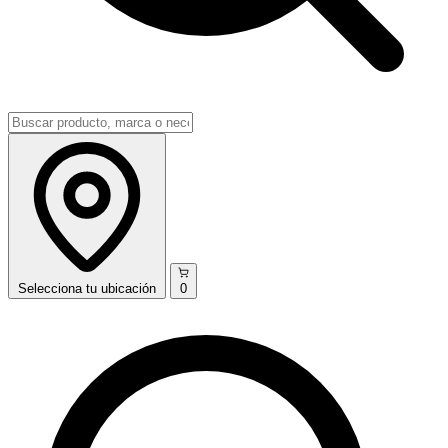
Selecciona
tu ubicación
0