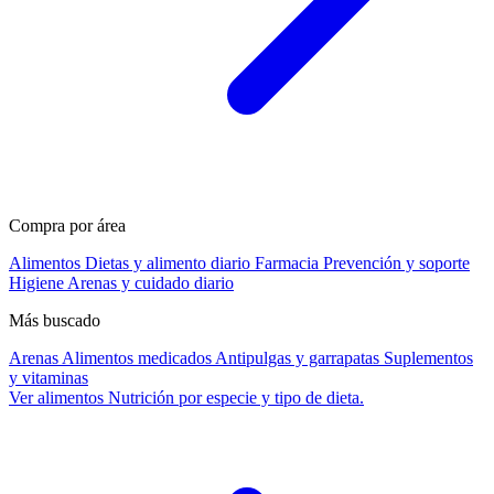
Compra por área
Alimentos
Dietas y alimento diario
Farmacia
Prevención y soporte
Higiene
Arenas y cuidado diario
Más buscado
Arenas
Alimentos medicados
Antipulgas y garrapatas
Suplementos
y vitaminas
Ver alimentos
Nutrición por especie y tipo de dieta.