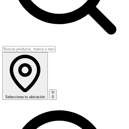
Selecciona
tu ubicación
0