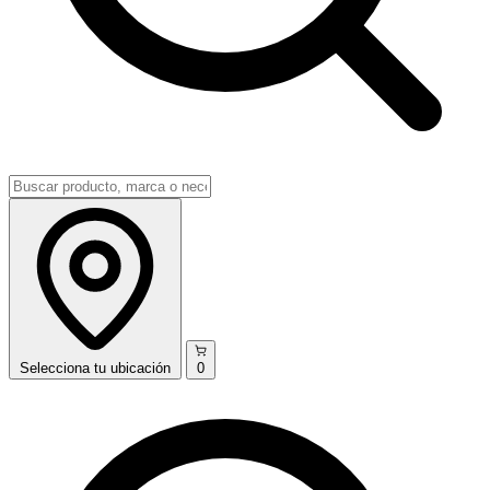
Selecciona
tu ubicación
0