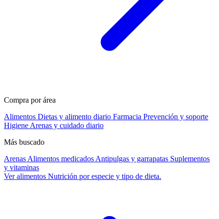
Compra por área
Alimentos
Dietas y alimento diario
Farmacia
Prevención y soporte
Higiene
Arenas y cuidado diario
Más buscado
Arenas
Alimentos medicados
Antipulgas y garrapatas
Suplementos
y vitaminas
Ver alimentos
Nutrición por especie y tipo de dieta.