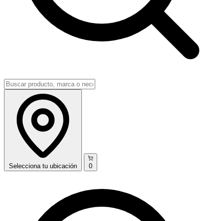
Selecciona
tu ubicación
0