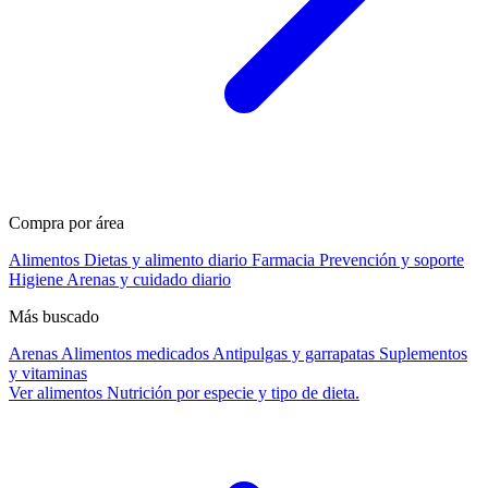
Compra por área
Alimentos
Dietas y alimento diario
Farmacia
Prevención y soporte
Higiene
Arenas y cuidado diario
Más buscado
Arenas
Alimentos medicados
Antipulgas y garrapatas
Suplementos
y vitaminas
Ver alimentos
Nutrición por especie y tipo de dieta.