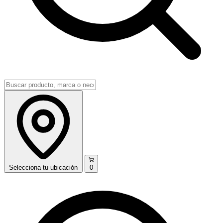
Selecciona
tu ubicación
0