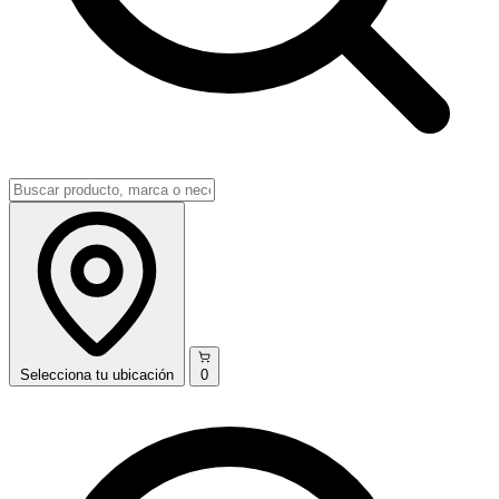
Selecciona
tu ubicación
0