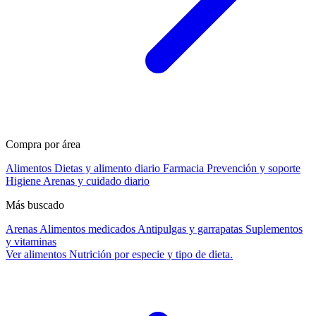
Compra por área
Alimentos
Dietas y alimento diario
Farmacia
Prevención y soporte
Higiene
Arenas y cuidado diario
Más buscado
Arenas
Alimentos medicados
Antipulgas y garrapatas
Suplementos
y vitaminas
Ver alimentos
Nutrición por especie y tipo de dieta.