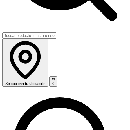
Selecciona
tu ubicación
0