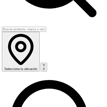
Selecciona
tu ubicación
0