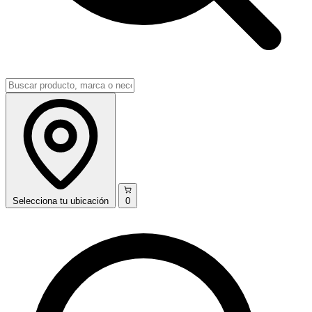
Selecciona
tu ubicación
0