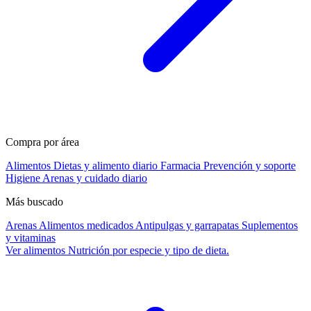
Compra por área
Alimentos
Dietas y alimento diario
Farmacia
Prevención y soporte
Higiene
Arenas y cuidado diario
Más buscado
Arenas
Alimentos medicados
Antipulgas y garrapatas
Suplementos
y vitaminas
Ver alimentos
Nutrición por especie y tipo de dieta.