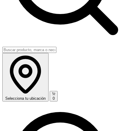
Selecciona
tu ubicación
0