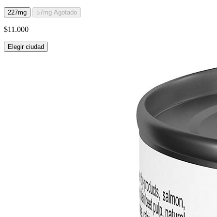
227mg
57mg
Agotado
$11.000
Elegir ciudad