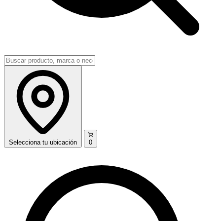
Selecciona
tu ubicación
0