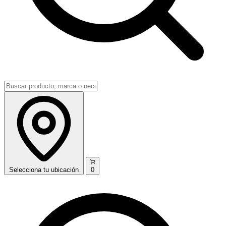
Selecciona
tu ubicación
0