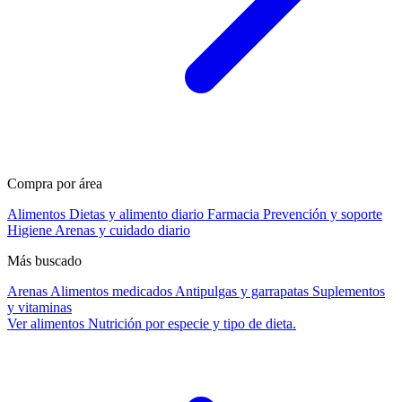
Compra por área
Alimentos
Dietas y alimento diario
Farmacia
Prevención y soporte
Higiene
Arenas y cuidado diario
Más buscado
Arenas
Alimentos medicados
Antipulgas y garrapatas
Suplementos
y vitaminas
Ver alimentos
Nutrición por especie y tipo de dieta.