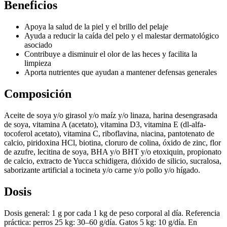
Beneficios
Apoya la salud de la piel y el brillo del pelaje
Ayuda a reducir la caída del pelo y el malestar dermatológico
asociado
Contribuye a disminuir el olor de las heces y facilita la
limpieza
Aporta nutrientes que ayudan a mantener defensas generales
Composición
Aceite de soya y/o girasol y/o maíz y/o linaza, harina desengrasada
de soya, vitamina A (acetato), vitamina D3, vitamina E (dl-alfa-
tocoferol acetato), vitamina C, riboflavina, niacina, pantotenato de
calcio, piridoxina HCl, biotina, cloruro de colina, óxido de zinc, flor
de azufre, lecitina de soya, BHA y/o BHT y/o etoxiquin, propionato
de calcio, extracto de Yucca schidigera, dióxido de silicio, sucralosa,
saborizante artificial a tocineta y/o carne y/o pollo y/o hígado.
Dosis
Dosis general: 1 g por cada 1 kg de peso corporal al día. Referencia
práctica: perros 25 kg: 30–60 g/día. Gatos 5 kg: 10 g/día. En