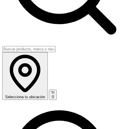
Selecciona
tu ubicación
0