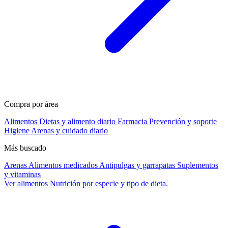
Compra por área
Alimentos
Dietas y alimento diario
Farmacia
Prevención y soporte
Higiene
Arenas y cuidado diario
Más buscado
Arenas
Alimentos medicados
Antipulgas y garrapatas
Suplementos
y vitaminas
Ver alimentos
Nutrición por especie y tipo de dieta.