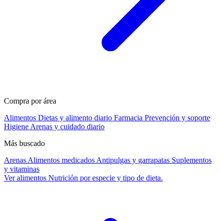
Compra por área
Alimentos
Dietas y alimento diario
Farmacia
Prevención y soporte
Higiene
Arenas y cuidado diario
Más buscado
Arenas
Alimentos medicados
Antipulgas y garrapatas
Suplementos
y vitaminas
Ver alimentos
Nutrición por especie y tipo de dieta.