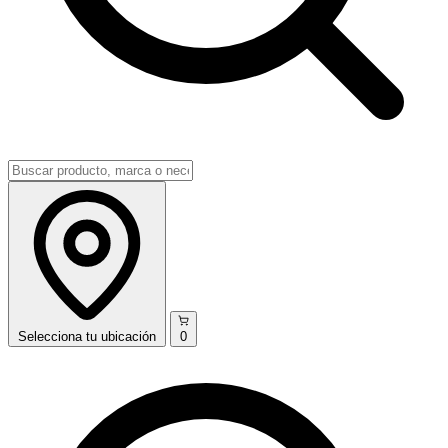
Selecciona
tu ubicación
0