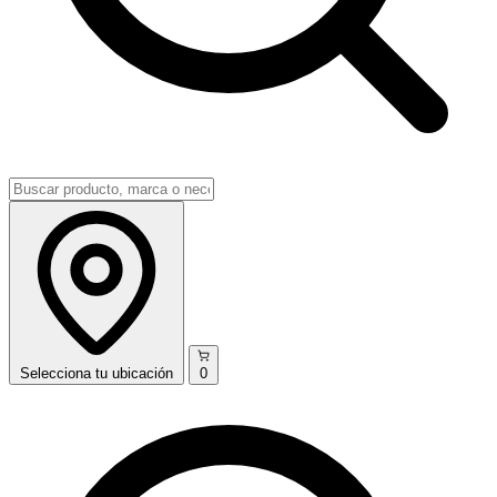
Selecciona
tu ubicación
0