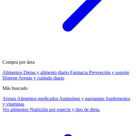
Compra por área
Alimentos
Dietas y alimento diario
Farmacia
Prevención y soporte
Higiene
Arenas y cuidado diario
Más buscado
Arenas
Alimentos medicados
Antipulgas y garrapatas
Suplementos
y vitaminas
Ver alimentos
Nutrición por especie y tipo de dieta.