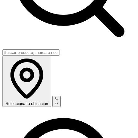
Selecciona
tu ubicación
0