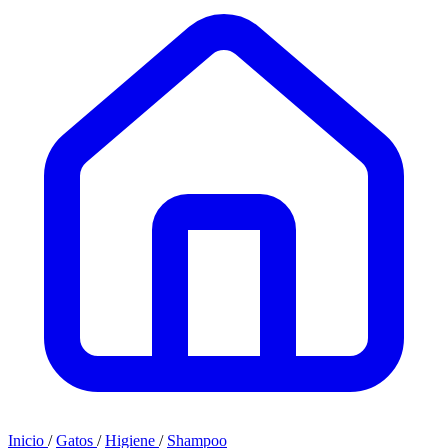
Inicio
/
Gatos
/
Higiene
/
Shampoo