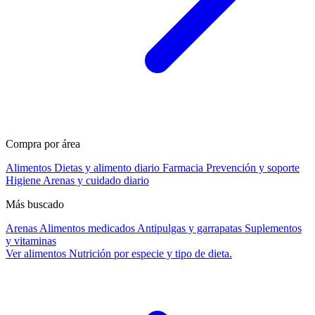
Compra por área
Alimentos
Dietas y alimento diario
Farmacia
Prevención y soporte
Higiene
Arenas y cuidado diario
Más buscado
Arenas
Alimentos medicados
Antipulgas y garrapatas
Suplementos
y vitaminas
Ver alimentos
Nutrición por especie y tipo de dieta.