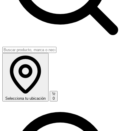
Selecciona
tu ubicación
0