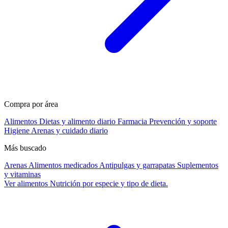
Compra por área
Alimentos
Dietas y alimento diario
Farmacia
Prevención y soporte
Higiene
Arenas y cuidado diario
Más buscado
Arenas
Alimentos medicados
Antipulgas y garrapatas
Suplementos
y vitaminas
Ver alimentos
Nutrición por especie y tipo de dieta.