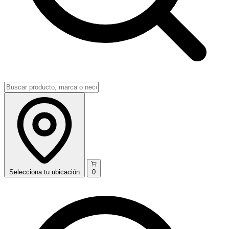
Selecciona
tu ubicación
0