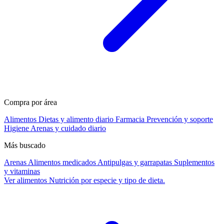
Compra por área
Alimentos
Dietas y alimento diario
Farmacia
Prevención y soporte
Higiene
Arenas y cuidado diario
Más buscado
Arenas
Alimentos medicados
Antipulgas y garrapatas
Suplementos
y vitaminas
Ver alimentos
Nutrición por especie y tipo de dieta.