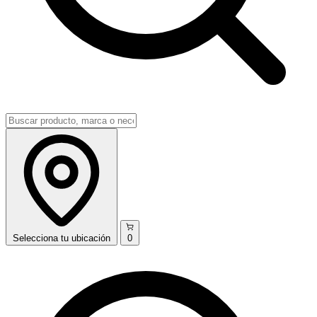
Selecciona
tu ubicación
0