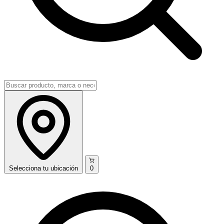
Selecciona
tu ubicación
0