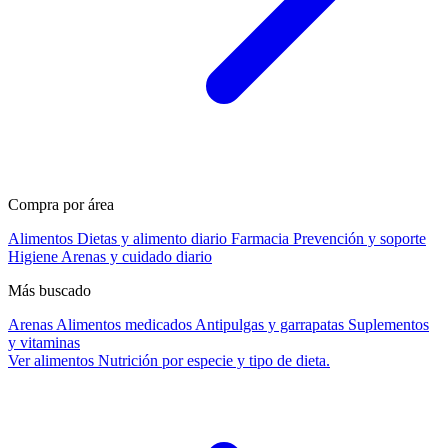
Compra por área
Alimentos
Dietas y alimento diario
Farmacia
Prevención y soporte
Higiene
Arenas y cuidado diario
Más buscado
Arenas
Alimentos medicados
Antipulgas y garrapatas
Suplementos
y vitaminas
Ver alimentos
Nutrición por especie y tipo de dieta.