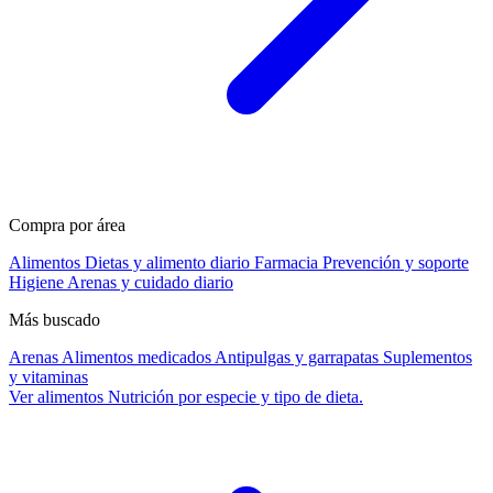
Compra por área
Alimentos
Dietas y alimento diario
Farmacia
Prevención y soporte
Higiene
Arenas y cuidado diario
Más buscado
Arenas
Alimentos medicados
Antipulgas y garrapatas
Suplementos
y vitaminas
Ver alimentos
Nutrición por especie y tipo de dieta.