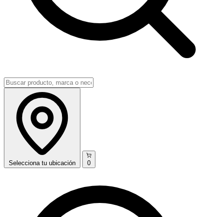
Selecciona
tu ubicación
0