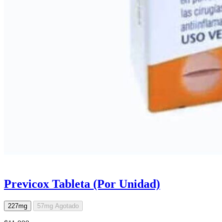
Previcox Tableta (Por Unidad)
227mg
57mg
Agotado