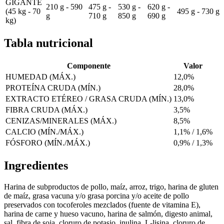
GIGANTE
210 g - 590
475 g -
530 g -
620 g -
(45 kg - 70
495 g - 730 g
g
710 g
850 g
690 g
kg)
Tabla nutricional
Componente
Valor
HUMEDAD (MÁX.)
12,0%
PROTEÍNA CRUDA (MÍN.)
28,0%
EXTRACTO ETÉREO / GRASA CRUDA (MÍN.)
13,0%
FIBRA CRUDA (MÁX.)
3,5%
CENIZAS/MINERALES (MÁX.)
8,5%
CALCIO (MÍN./MÁX.)
1,1% / 1,6%
FÓSFORO (MÍN./MÁX.)
0,9% / 1,3%
Ingredientes
Harina de subproductos de pollo, maíz, arroz, trigo, harina de gluten
de maíz, grasa vacuna y/o grasa porcina y/o aceite de pollo
preservados con tocoferoles mezclados (fuente de vitamina E),
harina de carne y hueso vacuno, harina de salmón, digesto animal,
sal, fibra de soja, cloruro de potasio, inulina, L-lisina, cloruro de