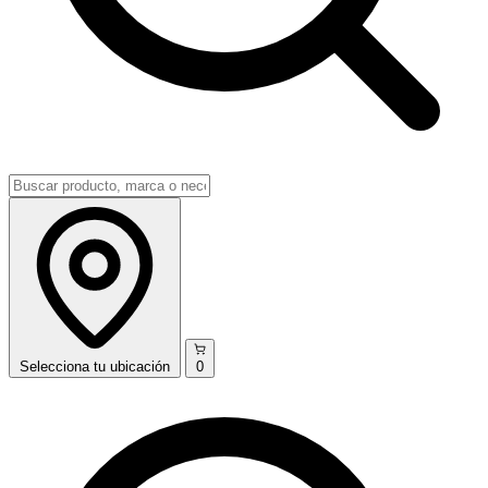
Selecciona
tu ubicación
0