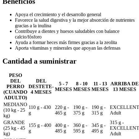
Beneficios
Apoya el crecimiento y el desarrollo general
Favorece la salud digestiva y la mejor absorción de nutrientes
gracias a la inulina
Contribuye a dientes y huesos saludables con balance
calcio/fósforo
Ayuda a formar heces más firmes gracias a la zeolita
Aporta vitaminas y minerales que apoyan las defensas
Cantidad a suministrar
PESO
DEL
DEL
5 - 7
8 - 10
11 - 13
ARRIBA DE
PERRO
DESTETE-
MESES
MESES
MESES
13 MESES
(CUANDO
4 MESES
ADULTO)
MEDIANO
110 g - 430
220 g -
190 g -
190 g -
EXCELLEN
(10 kg - 25
g
465 g
375 g
315 g
Adult
kg)
GRANDE
315 g -
155 g - 400
400 g -
360 g -
345 g -
(25 kg - 45
EXCELLEN
g
485 g
595 g
495 g
kg)
Adult