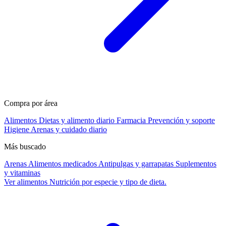
Compra por área
Alimentos
Dietas y alimento diario
Farmacia
Prevención y soporte
Higiene
Arenas y cuidado diario
Más buscado
Arenas
Alimentos medicados
Antipulgas y garrapatas
Suplementos
y vitaminas
Ver alimentos
Nutrición por especie y tipo de dieta.