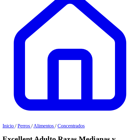
Inicio
/
Perros
/
Alimentos
/
Concentrados
Excellent Adulto Razas Medianas y