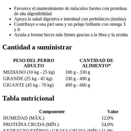
Favorece el mantenimiento de músculos fuertes con proteínas
de alta digestibilidad
Apoya la salud digestiva e intestinal con prebióticos (inulina)
Contribuye a una piel sana y un pelaje brillante con omega 3
y 6
Ayuda a formar heces más firmes gracias a la fibra y la zeolita
Cantidad a suministrar
PESO DEL PERRO
CANTIDAD DE
ADULTO
ALIMENTO*
MEDIANO (10 kg - 25 kg)
180 g - 330 g
GRANDE (25 kg - 45 kg)
330 g - 490 g
GIGANTE (45 kg - 70 kg)
490 g - 660 g
Tabla nutricional
Componente
Valor
HUMEDAD (MÁX.)
12,0%
PROTEÍNA CRUDA (MÍN.)
24,0%
EXTRACTO ETÉREO / GRASA CRUDA (MÍN.)
11,0%