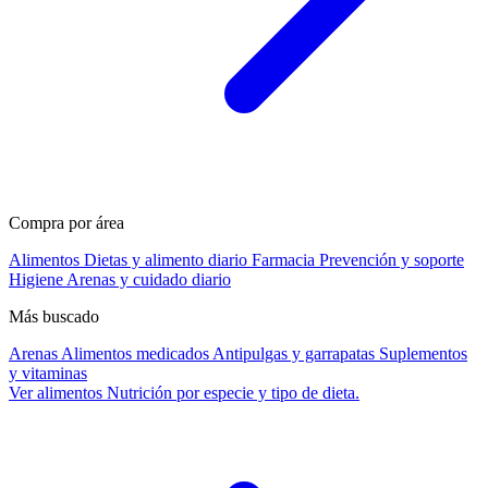
Compra por área
Alimentos
Dietas y alimento diario
Farmacia
Prevención y soporte
Higiene
Arenas y cuidado diario
Más buscado
Arenas
Alimentos medicados
Antipulgas y garrapatas
Suplementos
y vitaminas
Ver alimentos
Nutrición por especie y tipo de dieta.