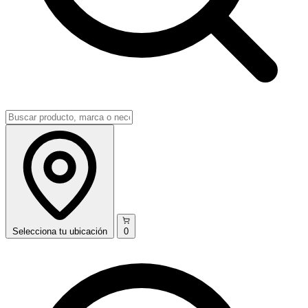
Selecciona
tu ubicación
0