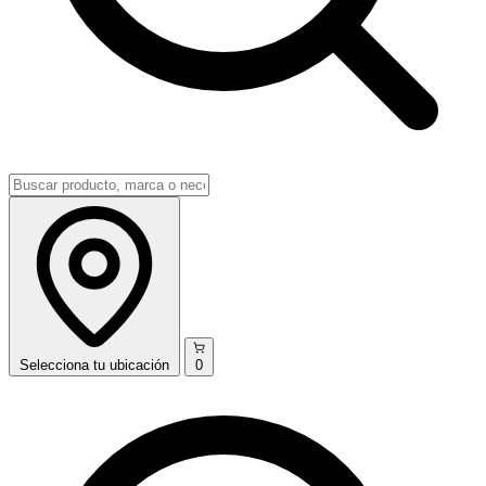
Selecciona
tu ubicación
0