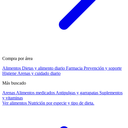
Compra por área
Alimentos
Dietas y alimento diario
Farmacia
Prevención y soporte
Higiene
Arenas y cuidado diario
Más buscado
Arenas
Alimentos medicados
Antipulgas y garrapatas
Suplementos
y vitaminas
Ver alimentos
Nutrición por especie y tipo de dieta.