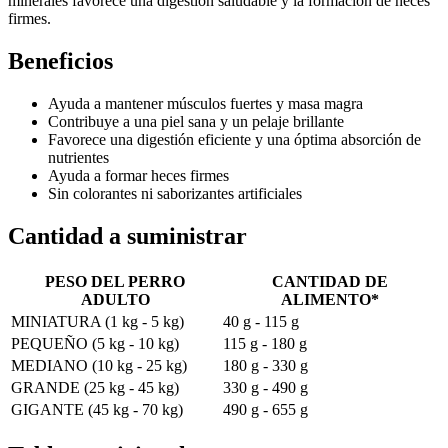
minerales favorece una digestión saludable y la formación de heces
firmes.
Beneficios
Ayuda a mantener músculos fuertes y masa magra
Contribuye a una piel sana y un pelaje brillante
Favorece una digestión eficiente y una óptima absorción de
nutrientes
Ayuda a formar heces firmes
Sin colorantes ni saborizantes artificiales
Cantidad a suministrar
PESO DEL PERRO
CANTIDAD DE
ADULTO
ALIMENTO*
MINIATURA (1 kg - 5 kg)
40 g - 115 g
PEQUEÑO (5 kg - 10 kg)
115 g - 180 g
MEDIANO (10 kg - 25 kg)
180 g - 330 g
GRANDE (25 kg - 45 kg)
330 g - 490 g
GIGANTE (45 kg - 70 kg)
490 g - 655 g