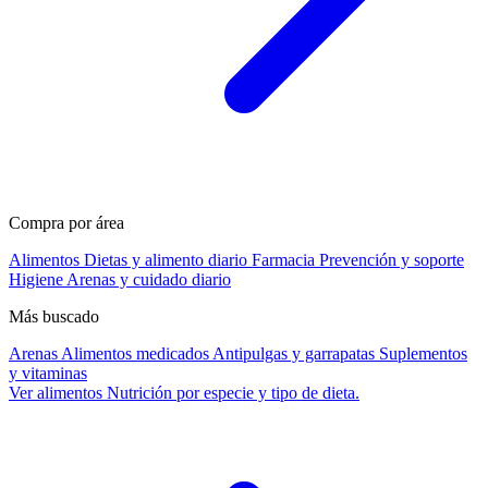
Compra por área
Alimentos
Dietas y alimento diario
Farmacia
Prevención y soporte
Higiene
Arenas y cuidado diario
Más buscado
Arenas
Alimentos medicados
Antipulgas y garrapatas
Suplementos
y vitaminas
Ver alimentos
Nutrición por especie y tipo de dieta.