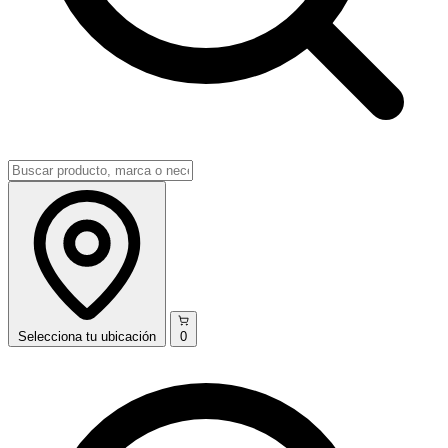
Selecciona
tu ubicación
0