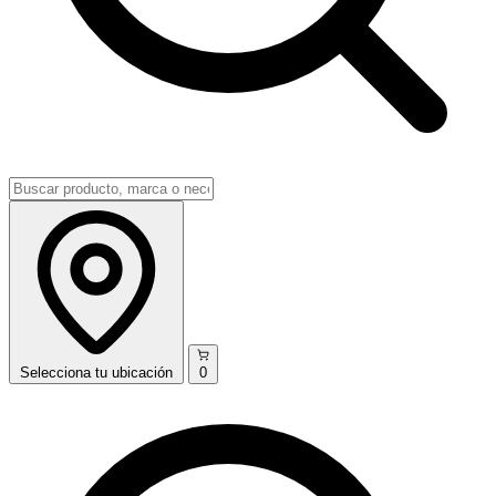
Selecciona
tu ubicación
0