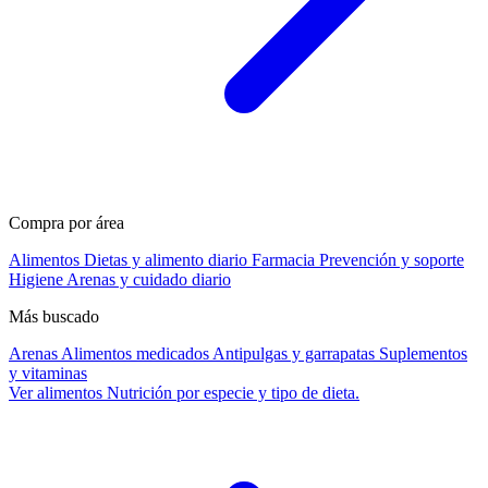
Compra por área
Alimentos
Dietas y alimento diario
Farmacia
Prevención y soporte
Higiene
Arenas y cuidado diario
Más buscado
Arenas
Alimentos medicados
Antipulgas y garrapatas
Suplementos
y vitaminas
Ver alimentos
Nutrición por especie y tipo de dieta.