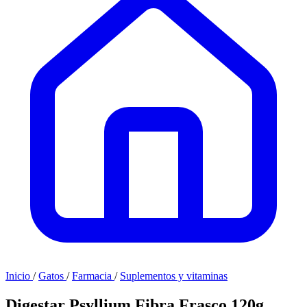
Inicio
/
Gatos
/
Farmacia
/
Suplementos y vitaminas
Digestar Psyllium Fibra Frasco 120g