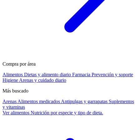
Compra por área
Alimentos
Dietas y alimento diario
Farmacia
Prevención y soporte
Higiene
Arenas y cuidado diario
Más buscado
Arenas
Alimentos medicados
Antipulgas y garrapatas
Suplementos
y vitaminas
Ver alimentos
Nutrición por especie y tipo de dieta.