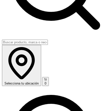
Selecciona
tu ubicación
0