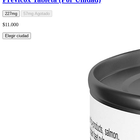
227mg
57mg
Agotado
$11.000
Elegir ciudad