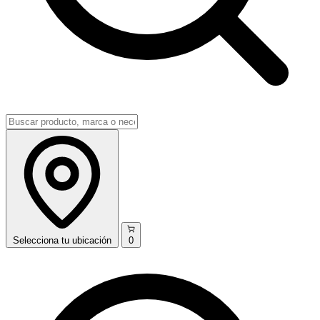
Selecciona
tu ubicación
0