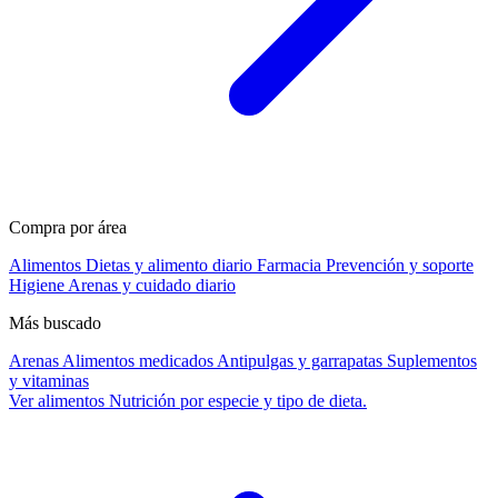
Compra por área
Alimentos
Dietas y alimento diario
Farmacia
Prevención y soporte
Higiene
Arenas y cuidado diario
Más buscado
Arenas
Alimentos medicados
Antipulgas y garrapatas
Suplementos
y vitaminas
Ver alimentos
Nutrición por especie y tipo de dieta.