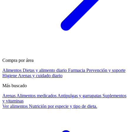
Compra por área
Alimentos
Dietas y alimento diario
Farmacia
Prevención y soporte
Higiene
Arenas y cuidado diario
Más buscado
Arenas
Alimentos medicados
Antipulgas y garrapatas
Suplementos
y vitaminas
Ver alimentos
Nutrición por especie y tipo de dieta.