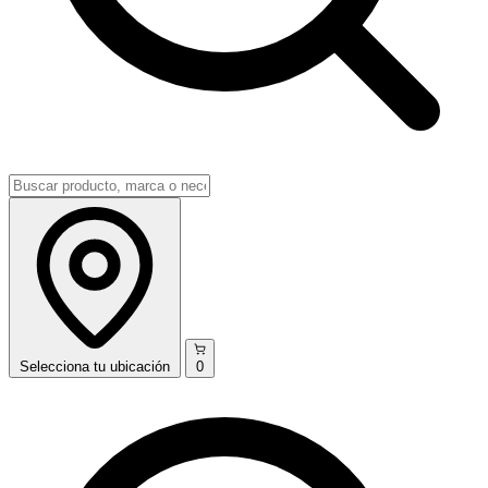
Selecciona
tu ubicación
0