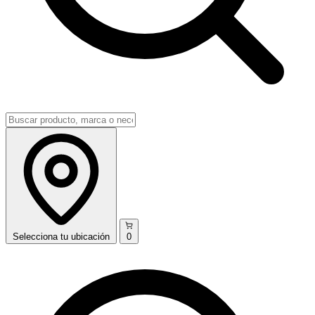
Selecciona
tu ubicación
0