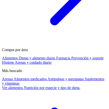
Compra por área
Alimentos
Dietas y alimento diario
Farmacia
Prevención y soporte
Higiene
Arenas y cuidado diario
Más buscado
Arenas
Alimentos medicados
Antipulgas y garrapatas
Suplementos
y vitaminas
Ver alimentos
Nutrición por especie y tipo de dieta.