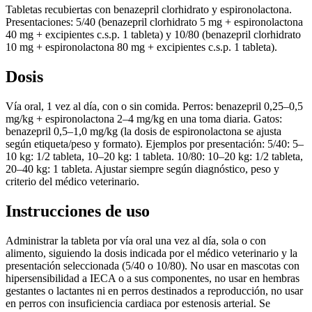
Tabletas recubiertas con benazepril clorhidrato y espironolactona.
Presentaciones: 5/40 (benazepril clorhidrato 5 mg + espironolactona
40 mg + excipientes c.s.p. 1 tableta) y 10/80 (benazepril clorhidrato
10 mg + espironolactona 80 mg + excipientes c.s.p. 1 tableta).
Dosis
Vía oral, 1 vez al día, con o sin comida. Perros: benazepril 0,25–0,5
mg/kg + espironolactona 2–4 mg/kg en una toma diaria. Gatos:
benazepril 0,5–1,0 mg/kg (la dosis de espironolactona se ajusta
según etiqueta/peso y formato). Ejemplos por presentación: 5/40: 5–
10 kg: 1/2 tableta, 10–20 kg: 1 tableta. 10/80: 10–20 kg: 1/2 tableta,
20–40 kg: 1 tableta. Ajustar siempre según diagnóstico, peso y
criterio del médico veterinario.
Instrucciones de uso
Administrar la tableta por vía oral una vez al día, sola o con
alimento, siguiendo la dosis indicada por el médico veterinario y la
presentación seleccionada (5/40 o 10/80). No usar en mascotas con
hipersensibilidad a IECA o a sus componentes, no usar en hembras
gestantes o lactantes ni en perros destinados a reproducción, no usar
en perros con insuficiencia cardiaca por estenosis arterial. Se