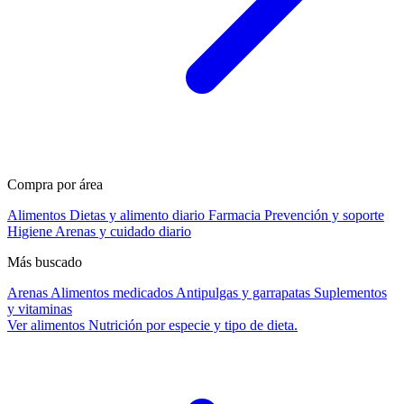
Compra por área
Alimentos
Dietas y alimento diario
Farmacia
Prevención y soporte
Higiene
Arenas y cuidado diario
Más buscado
Arenas
Alimentos medicados
Antipulgas y garrapatas
Suplementos
y vitaminas
Ver alimentos
Nutrición por especie y tipo de dieta.