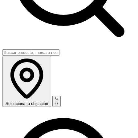
Selecciona
tu ubicación
0