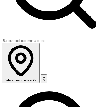
Selecciona
tu ubicación
0