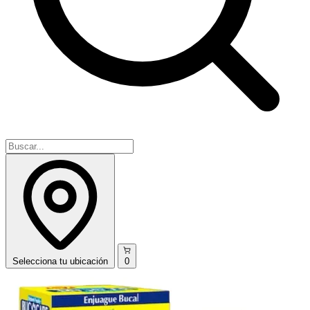
Selecciona
tu ubicación
0