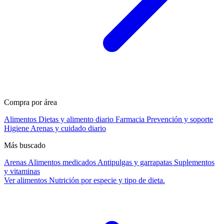
Compra por área
Alimentos
Dietas y alimento diario
Farmacia
Prevención y soporte
Higiene
Arenas y cuidado diario
Más buscado
Arenas
Alimentos medicados
Antipulgas y garrapatas
Suplementos
y vitaminas
Ver alimentos
Nutrición por especie y tipo de dieta.