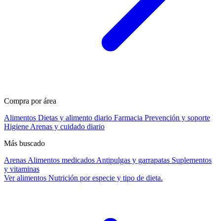
Compra por área
Alimentos
Dietas y alimento diario
Farmacia
Prevención y soporte
Higiene
Arenas y cuidado diario
Más buscado
Arenas
Alimentos medicados
Antipulgas y garrapatas
Suplementos
y vitaminas
Ver alimentos
Nutrición por especie y tipo de dieta.