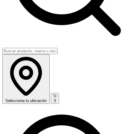
Selecciona
tu ubicación
0