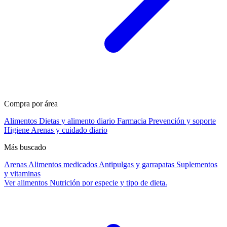
Compra por área
Alimentos
Dietas y alimento diario
Farmacia
Prevención y soporte
Higiene
Arenas y cuidado diario
Más buscado
Arenas
Alimentos medicados
Antipulgas y garrapatas
Suplementos
y vitaminas
Ver alimentos
Nutrición por especie y tipo de dieta.