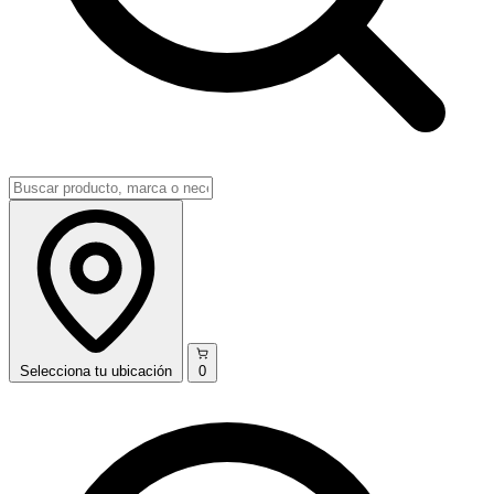
Selecciona
tu ubicación
0