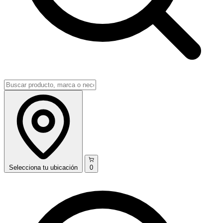
Selecciona
tu ubicación
0