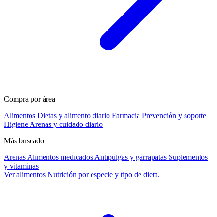
Compra por área
Alimentos
Dietas y alimento diario
Farmacia
Prevención y soporte
Higiene
Arenas y cuidado diario
Más buscado
Arenas
Alimentos medicados
Antipulgas y garrapatas
Suplementos
y vitaminas
Ver alimentos
Nutrición por especie y tipo de dieta.