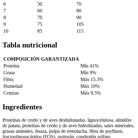
6
50
70
7
60
80
8
70
90
9
75
105
10
85
115
Tabla nutricional
COMPOSICIÓN GARANTIZADA
Proteína
Mín 41%
Grasa
Mín 9%
Fibra
Máx 15.3%
Humedad
Máx 10%
Cenizas
Máx 9.5%
Ingredientes
Proteínas de cerdo y de aves deshidratadas, lignocelulosa, almidón
de patata, proteínas de cerdo y de aves hidrolizadas, sales minerales,
grasas animales, linaza, pulpa de remolacha, fibra de psyllium,
fructooligosacáridos (FOS), quitosán, condroitín sulfato,