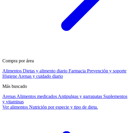
Compra por área
Alimentos
Dietas y alimento diario
Farmacia
Prevención y soporte
Higiene
Arenas y cuidado diario
Más buscado
Arenas
Alimentos medicados
Antipulgas y garrapatas
Suplementos
y vitaminas
Ver alimentos
Nutrición por especie y tipo de dieta.