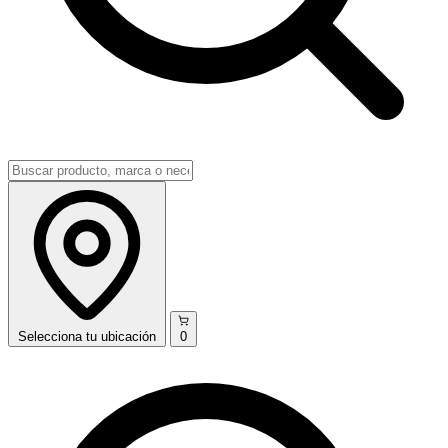
Selecciona
tu ubicación
0