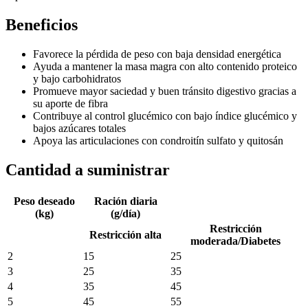
Beneficios
Favorece la pérdida de peso con baja densidad energética
Ayuda a mantener la masa magra con alto contenido proteico
y bajo carbohidratos
Promueve mayor saciedad y buen tránsito digestivo gracias a
su aporte de fibra
Contribuye al control glucémico con bajo índice glucémico y
bajos azúcares totales
Apoya las articulaciones con condroitín sulfato y quitosán
Cantidad a suministrar
Peso deseado
Ración diaria
(kg)
(g/día)
Restricción
Restricción alta
moderada/Diabetes
2
15
25
3
25
35
4
35
45
5
45
55