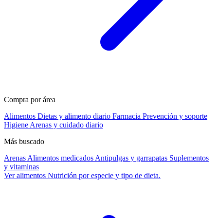
Compra por área
Alimentos
Dietas y alimento diario
Farmacia
Prevención y soporte
Higiene
Arenas y cuidado diario
Más buscado
Arenas
Alimentos medicados
Antipulgas y garrapatas
Suplementos
y vitaminas
Ver alimentos
Nutrición por especie y tipo de dieta.