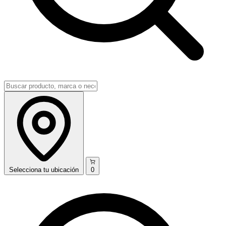
Selecciona
tu ubicación
0