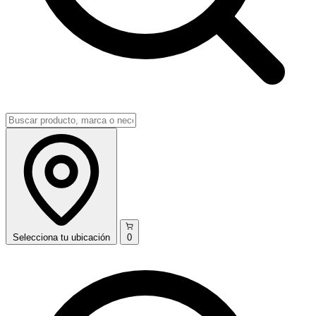
Selecciona
tu ubicación
0