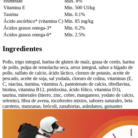
Humedad
Max. 8%
Vitamina E
Min. 500 UI/kg
Taurina
Min. 0.1%
Ácido ascórbico* (vitamina C)
Min. 85 mg/kg
Ácidos grasos omega-3*
Min. 0.2%
Ácidos grasos omega-6*
Min. 2.5%
Ingredientes
Pollo, trigo integral, harina de gluten de maíz, grasa de cerdo, harina
de pollo, pulpa de remolacha seca, arroz integral, sabor a hígado de
pollo, sulfato de calcio, ácido láctico, cloruro de potasio, aceite de
pescado, aceite de soja, sal yodada, cloruro de colina, vitaminas (E,
C, niacina, tiamina, vitamina A, pantotenato de calcio, riboflavina,
biotina, vitamina B12, piridoxina, ácido fólico, vitamina D3),
taurina, minerales (hierro, zinc, cobre, manganeso, yodato de calcio,
selenito), fibra de avena, tocoferoles mixtos, sabores naturales, beta
caroteno, manzanas, brócoli, zanahorias, arándanos, guisantes