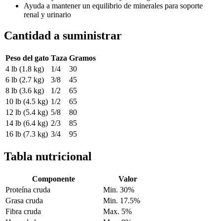
Ayuda a mantener un equilibrio de minerales para soporte
renal y urinario
Cantidad a suministrar
Peso del gato
Taza
Gramos
4 lb (1.8 kg)
1/4
30
6 lb (2.7 kg)
3/8
45
8 lb (3.6 kg)
1/2
65
10 lb (4.5 kg)
1/2
65
12 lb (5.4 kg)
5/8
80
14 lb (6.4 kg)
2/3
85
16 lb (7.3 kg)
3/4
95
Tabla nutricional
Componente
Valor
Proteína cruda
Min. 30%
Grasa cruda
Min. 17.5%
Fibra cruda
Max. 5%