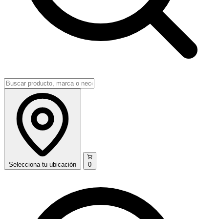
Selecciona
tu ubicación
0