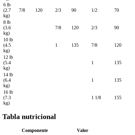
6 lb
(2.7
7/8
120
2/3
90
1/2
70
kg)
8 lb
(3.6
7/8
120
2/3
90
kg)
10 lb
(4.5
1
135
7/8
120
kg)
12 lb
(5.4
1
135
kg)
14 lb
(6.4
1
135
kg)
16 lb
(7.3
1 1/8
155
kg)
Tabla nutricional
Componente
Valor