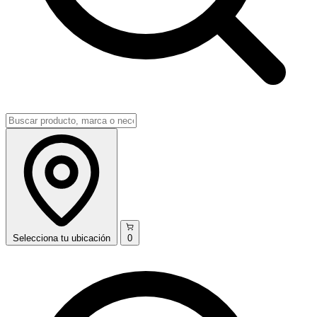
Selecciona
tu ubicación
0