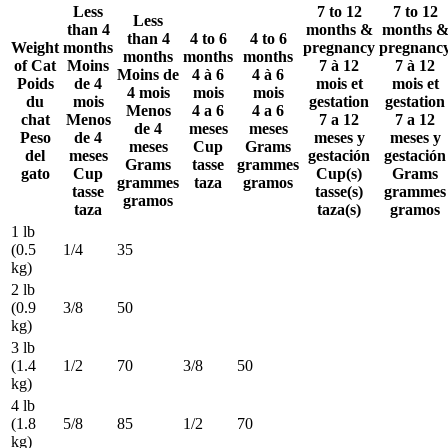
Less
7 to 12
7 to 12
Less
than 4
months &
months 
than 4
4 to 6
4 to 6
Weight
months
pregnancy
pregnanc
months
months
months
of Cat
Moins
7 à 12
7 à 12
Moins de
4 à 6
4 à 6
Poids
de 4
mois et
mois et
4 mois
mois
mois
du
mois
gestation
gestation
Menos
4 a 6
4 a 6
chat
Menos
7 a 12
7 a 12
de 4
meses
meses
Peso
de 4
meses y
meses y
meses
Cup
Grams
del
meses
gestación
gestación
Grams
tasse
grammes
gato
Cup
Cup(s)
Grams
grammes
taza
gramos
tasse
tasse(s)
grammes
gramos
taza
taza(s)
gramos
1 lb
(0.5
1/4
35
kg)
2 lb
(0.9
3/8
50
kg)
3 lb
(1.4
1/2
70
3/8
50
kg)
4 lb
(1.8
5/8
85
1/2
70
kg)