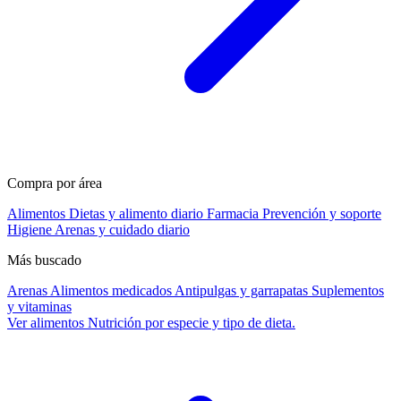
Compra por área
Alimentos
Dietas y alimento diario
Farmacia
Prevención y soporte
Higiene
Arenas y cuidado diario
Más buscado
Arenas
Alimentos medicados
Antipulgas y garrapatas
Suplementos
y vitaminas
Ver alimentos
Nutrición por especie y tipo de dieta.