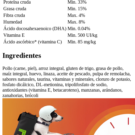
Proteína cruda
Min. 33%
Grasa cruda
Min. 15%
Fibra cruda
Max. 4%
Humedad
Max. 8%
Ácido docosahexaenoico (DHA)
Min. 0.04%
Vitamina E
Min. 500 UI/kg
Ácido ascórbico* (vitamina C)
Min. 85 mg/kg
Ingredientes
Pollo (carne, piel), arroz integral, gluten de trigo, grasa de pollo,
maíz integral, huevo, linaza, aceite de pescado, pulpa de remolacha,
sabores naturales, taurina, vitaminas y minerales, cloruro de potasio,
fosfato dicálcico, DL-metionina, tripolifosfato de sodio,
antioxidantes (vitamina E, betacaroteno), manzanas, arándanos,
zanahorias, brócoli