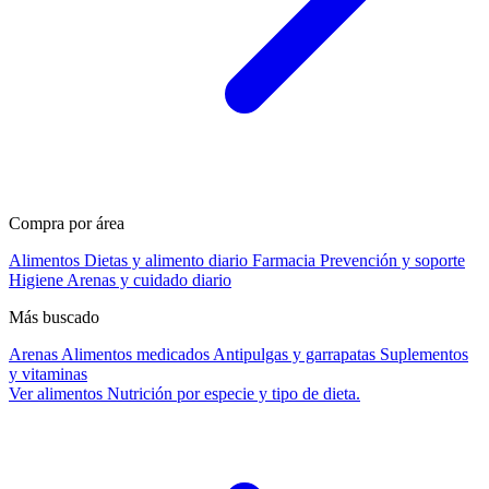
Compra por área
Alimentos
Dietas y alimento diario
Farmacia
Prevención y soporte
Higiene
Arenas y cuidado diario
Más buscado
Arenas
Alimentos medicados
Antipulgas y garrapatas
Suplementos
y vitaminas
Ver alimentos
Nutrición por especie y tipo de dieta.