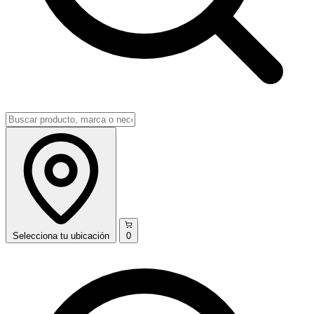
Selecciona
tu ubicación
0