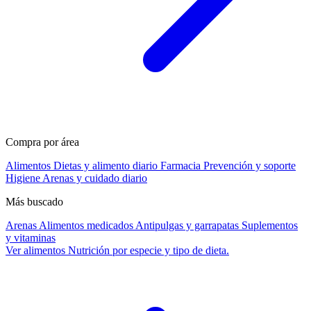
Compra por área
Alimentos
Dietas y alimento diario
Farmacia
Prevención y soporte
Higiene
Arenas y cuidado diario
Más buscado
Arenas
Alimentos medicados
Antipulgas y garrapatas
Suplementos
y vitaminas
Ver alimentos
Nutrición por especie y tipo de dieta.