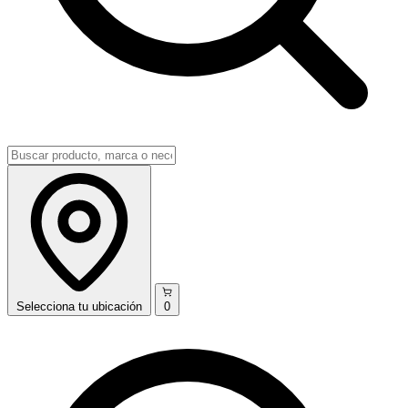
Selecciona
tu ubicación
0