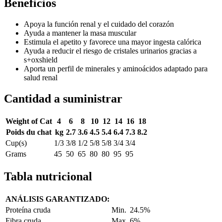
Beneficios
Apoya la función renal y el cuidado del corazón
Ayuda a mantener la masa muscular
Estimula el apetito y favorece una mayor ingesta calórica
Ayuda a reducir el riesgo de cristales urinarios gracias a
s+oxshield
Aporta un perfil de minerales y aminoácidos adaptado para
salud renal
Cantidad a suministrar
Weight of Cat
4
6
8
10
12
14
16
18
Poids du chat
kg
2.7
3.6
4.5
5.4
6.4
7.3
8.2
Cup(s)
1/3
3/8
1/2
5/8
5/8
3/4
3/4
Grams
45
50
65
80
80
95
95
Tabla nutricional
ANÁLISIS GARANTIZADO:
Proteína cruda
Min.
24.5%
Fibra cruda
Max.
6%